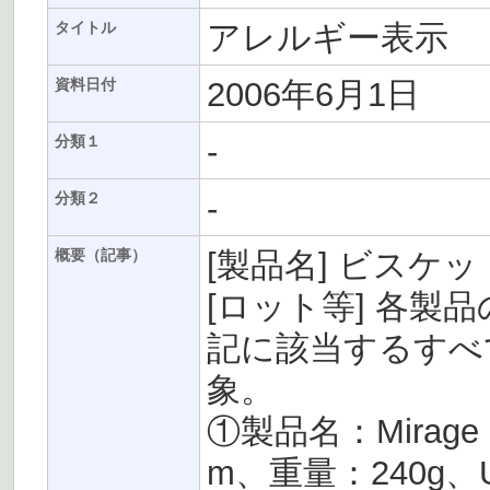
アレルギー表示
タイトル
2006年6月1日
資料日付
-
分類１
-
分類２
[製品名] ビスケ
概要（記事）
[ロット等] 各製
記に該当するすべ
象。
①製品名：Mirage Coa
m、重量：240g、UP