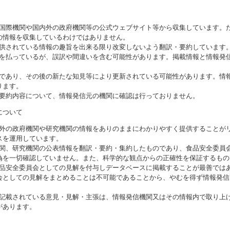
る国際機関や国内外の政府機関等の公式ウェブサイト等から収集しています。
の情報を収集しているわけではありません。
提供されている情報の趣旨を出来る限り改変しないよう翻訳・要約しています
意を払っているが、誤訳や間違いを含む可能性があります。掲載情報と情報発
のであり、その後の新たな知見等により更新されている可能性があります。情報
ります。
び要約内容について、情報発信元の機関に確認は行っておりません。
について
海外の政府機関や研究機関の情報をありのままにわかりやすく提供することが
スを運用しています。
機関、研究機関の公表情報を翻訳・要約・集約したものであり、食品安全委員
偽を一切確認していません。また、科学的な観点からの正確性を保証するもの
食品安全委員会としての見解を付与しデータベースに掲載することが最善では
会としての見解をまとめることは不可能であることから、やむを得ず情報発信
に記載されている意見・見解・主張は、情報発信機関又はその情報内で取り上
があります。