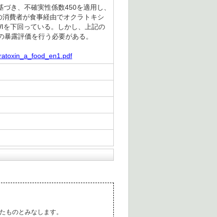
に基づき、不確実性係数450を適用し、
欧州の消費者が食事経由でオクラトキシ
TWIを下回っている。しかし、上記の
の暴露評価を行う必要がある。
ratoxin_a_food_en1.pdf
たものとみなします。