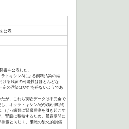
を公表
見書を公表した。
ラトキシンAによる飼料汚染の結
おける残留の可能性はほとんどな
一定の汚染はやむを得ないようであ
いたが、これら実験データは不完全で
だし、オクラトキシンAが実験用動物
は、げっ歯類に腎臓腫瘍を引き起こす
が、腎臓に蓄積するため、暴露期間に
A損傷と同じく、細胞の酸化的損傷