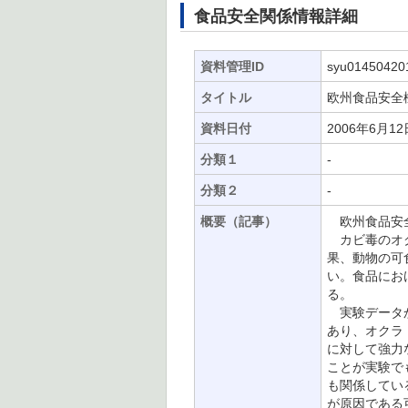
食品安全関係情報詳細
資料管理ID
syu01450420
タイトル
欧州食品安全
資料日付
2006年6月12
分類１
-
分類２
-
概要（記事）
欧州食品安全
カビ毒のオク
果、動物の可
い。食品にお
る。
実験データか
あり、オクラ
に対して強力
ことが実験で
も関係してい
が原因である