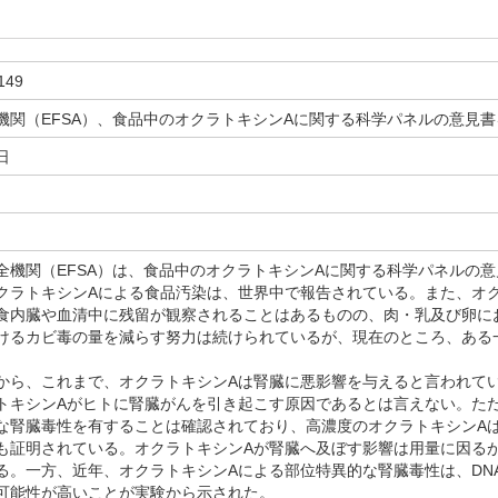
149
機関（EFSA）、食品中のオクラトキシンAに関する科学パネルの意見書
日
機関（EFSA）は、食品中のオクラトキシンAに関する科学パネルの意
ラトキシンAによる食品汚染は、世界中で報告されている。また、オク
食内臓や血清中に残留が観察されることはあるものの、肉・乳及び卵に
けるカビ毒の量を減らす努力は続けられているが、現在のところ、ある
ら、これまで、オクラトキシンAは腎臓に悪影響を与えると言われて
トキシンAがヒトに腎臓がんを引き起こす原因であるとは言えない。た
な腎臓毒性を有することは確認されており、高濃度のオクラトキシンA
も証明されている。オクラトキシンAが腎臓へ及ぼす影響は用量に因る
る。一方、近年、オクラトキシンAによる部位特異的な腎臓毒性は、DN
可能性が高いことが実験から示された。