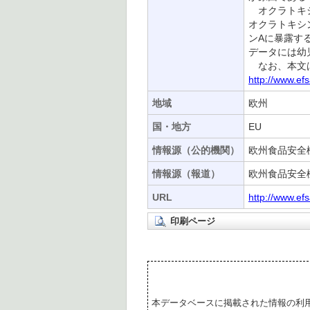
オクラトキシン
オクラトキシン
ンAに暴露する
データには幼
なお、本文は
http://www.e
地域
欧州
国・地方
EU
情報源（公的機関）
欧州食品安全機
情報源（報道）
欧州食品安全機
URL
http://www.ef
印刷ページ
本データベースに掲載された情報の利