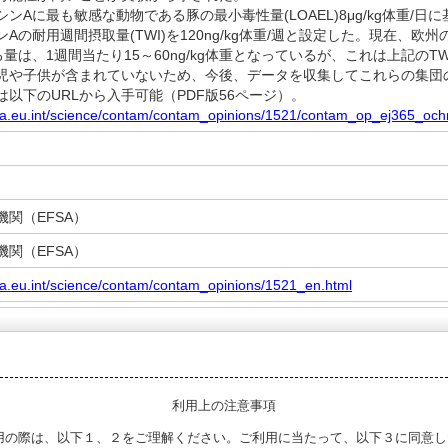
Aに最も敏感な動物である豚の最小毒性量(LOAEL)8μg/kg体重/日
Aの耐用週間摂取量(TWI)を120ng/kg体重/週と設定した。現在、
量は、1週間当たり15～60ng/kg体重となっているが、これは上記の
児や子供が含まれていないため、今後、データを収集してこれらの集団
以下のURLから入手可能（PDF版56ページ）。
fsa.eu.int/science/contam/contam_opinions/1521/contam_op_ej365_och
関（EFSA）
関（EFSA）
sa.eu.int/science/contam/contam_opinions/1521_en.html
利用上の注意事項
用の際は、以下１、２をご理解ください。ご利用に当たって、以下３に同意し