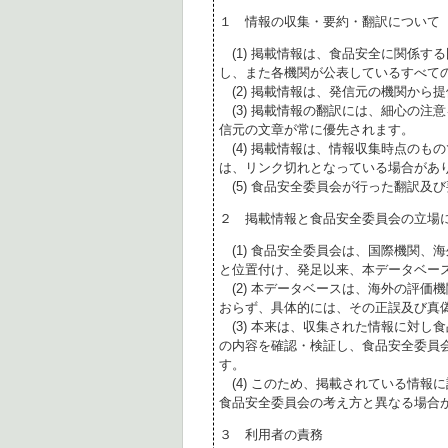
１ 情報の収集・要約・翻訳について
(1) 掲載情報は、食品安全に関係す
し、また各機関が公表しているすべて
(2) 掲載情報は、発信元の機関から
(3) 掲載情報の翻訳には、細心の注
信元の文章が常に優先されます。
(4) 掲載情報は、情報収集時点のも
は、リンク切れとなっている場合があ
(5) 食品安全委員会が行った翻訳及
２ 掲載情報と食品安全委員会の立場
(1) 食品安全委員会は、国際機関、
と位置付け、発足以来、本データベー
(2) 本データベースは、海外の評価
おらず、具体的には、その正誤及び真
(3) 本来は、収集された情報に対し
の内容を確認・検証し、食品安全委員
す。
(4) このため、掲載されている情報
食品安全委員会の考え方と異なる場合
３ 利用者の責務