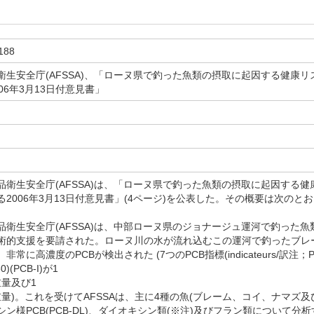
188
衛生安全庁(AFSSA)、「ローヌ県で釣った魚類の摂取に起因する健康
06年3月13日付意見書」
日
衛生安全庁(AFSSA)は、「ローヌ県で釣った魚類の摂取に起因する
2006年3月13日付意見書」(4ページ)を公表した。その概要は次のと
衛生安全庁(AFSSA)は、中部ローヌ県のジョナージュ運河で釣った
術的支援を要請された。ローヌ川の水が流れ込むこの運河で釣ったブレー
常に高濃度のPCBが検出された (7つのPCB指標(indicateurs/訳注；P
)(PCB-I)が1
生重量及び1
kg生重量)。これを受けてAFSSAは、主に4種の魚(ブレーム、コイ、ナマズ及
ン様PCB(PCB-DL)、ダイオキシン類(※注)及びフラン類について