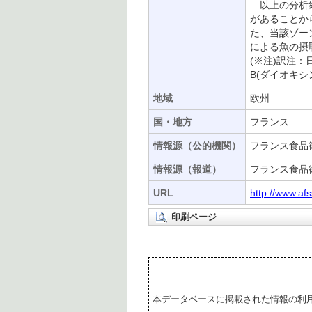
以上の分析結
があることか
た、当該ゾー
による魚の摂
(※注)訳注：
B(ダイオキ
地域
欧州
国・地方
フランス
情報源（公的機関）
フランス食品衛
情報源（報道）
フランス食品衛
URL
http://www.af
印刷ページ
本データベースに掲載された情報の利