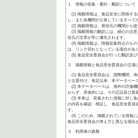
１ 情報の収集・要約・翻訳について
(1) 掲載情報は、食品安全に関係す
し、また各機関が公表しているすべて
(2) 掲載情報は、発信元の機関から
(3) 掲載情報の翻訳には、細心の注
信元の文章が常に優先されます。
(4) 掲載情報は、情報収集時点のも
は、リンク切れとなっている場合があ
(5) 食品安全委員会が行った翻訳及
２ 掲載情報と食品安全委員会の立場
(1) 食品安全委員会は、国際機関、
と位置付け、発足以来、本データベー
(2) 本データベースは、海外の評価
おらず、具体的には、その正誤及び真
(3) 本来は、収集された情報に対し
の内容を確認・検証し、食品安全委員
す。
(4) このため、掲載されている情報
食品安全委員会の考え方と異なる場合
３ 利用者の責務