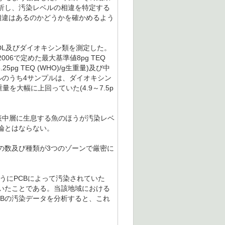
析し、汚染レベルの相違を特定する
相違はあるのかどうかを確かめるよう
-DL及びダイオキシン類を測定した。
006で定めた最大基準値8pg TEQ
25pg TEQ (WHO)/g生重量)及び中
サンプルのうち4サンプルは、ダイオキシン
生重量を大幅に上回っていた(4.9～7.5p
表中層に生息する魚のほうが汚染レベ
論とはならない。
の数及び種類が3つのゾーンで厳密に
ようにPCBによって汚染されていた
いたことである。当該地域における
Bの汚染データを分析すると、これ