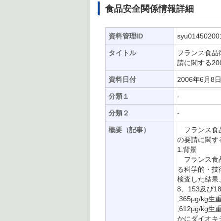
食品安全関係情報詳細
資料管理ID
syu01450200
タイトル
フランス食品
請に関する20
資料日付
2006年6月8
分類１
-
分類２
-
概要（記事）
フランス食品
の要請に関する
1.背景
フランス食品
る科学的・技
検査した結果、非
8、153及び180
,365μg/kg
,612μg/
かにダイオキシ