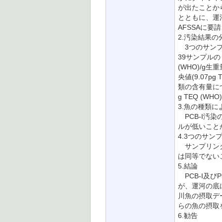
が出たことか
とともに、運
AFSSAに要
2.汚染結果の
3つのサンプリ
39サンプルの
(WHO)/g生重
央値(9.07
類の含有量につい
g TEQ (W
3.魚の種類
PCB-I汚
ルが低いこと
4.3つのサ
サンプリング
は同等でない
5.結論
PCB-I及
が、運河の底
川魚の摂取デ
らの魚の摂取
6.勧告