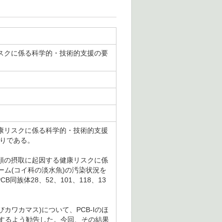
リスクに係る科学的・技術的支援の要
健康リスクに係る科学的・技術的支援
おりである。
魚類の摂取に起因する健康リスクに係
ム(コイ科の淡水魚)の汚染状況を
CB同族体28、52、101、118、13
びカワカマス)について、PCB-Iのほ
分析するよう勧告した。今回、その結果