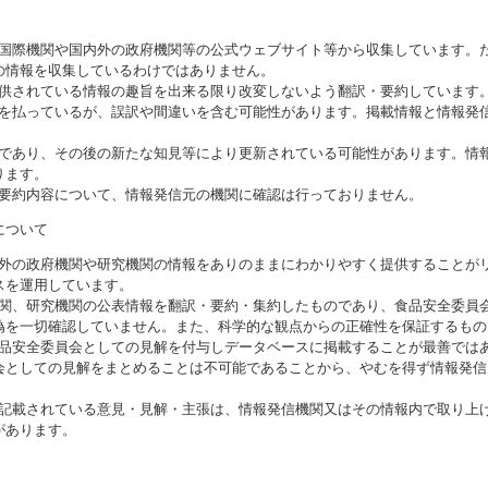
る国際機関や国内外の政府機関等の公式ウェブサイト等から収集しています。
の情報を収集しているわけではありません。
提供されている情報の趣旨を出来る限り改変しないよう翻訳・要約しています
意を払っているが、誤訳や間違いを含む可能性があります。掲載情報と情報発
のであり、その後の新たな知見等により更新されている可能性があります。情報
ります。
び要約内容について、情報発信元の機関に確認は行っておりません。
について
海外の政府機関や研究機関の情報をありのままにわかりやすく提供することが
スを運用しています。
機関、研究機関の公表情報を翻訳・要約・集約したものであり、食品安全委員
偽を一切確認していません。また、科学的な観点からの正確性を保証するもの
食品安全委員会としての見解を付与しデータベースに掲載することが最善では
会としての見解をまとめることは不可能であることから、やむを得ず情報発信
に記載されている意見・見解・主張は、情報発信機関又はその情報内で取り上
があります。