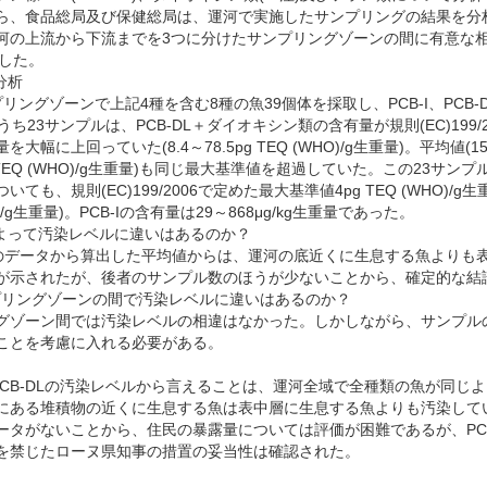
ら、食品総局及び保健総局は、運河で実施したサンプリングの結果を分
河の上流から下流までを3つに分けたサンプリングゾーンの間に有意な
請した。
分析
ングゾーンで上記4種を含む8種の魚39個体を採取し、PCB-I、PCB
うち23サンプルは、PCB-DL＋ダイオキシン類の含有量が規則(EC)199/2
量を大幅に上回っていた(8.4～78.5pg TEQ (WHO)/g生重量)。平均値(15.
pg TEQ (WHO)/g生重量)も同じ最大基準値を超過していた。この23
ても、規則(EC)199/2006で定めた最大基準値4pg TEQ (WHO)/g
HO)/g生重量)。PCB-Iの含有量は29～868μg/kg生重量であった。
によって汚染レベルに違いはあるのか？
染のデータから算出した平均値からは、運河の底近くに生息する魚よりも
が示されたが、後者のサンプル数のほうが少ないことから、確定的な結
ンプリングゾーンの間で汚染レベルに違いはあるのか？
ゾーン間では汚染レベルの相違はなかった。しかしながら、サンプル
ことを考慮に入れる必要がある。
びPCB-DLの汚染レベルから言えることは、運河全域で全種類の魚が同じ
にある堆積物の近くに生息する魚は表中層に生息する魚よりも汚染して
ータがないことから、住民の暴露量については評価が困難であるが、PC
を禁じたローヌ県知事の措置の妥当性は確認された。