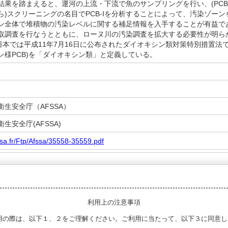
果を踏まえると、運河の上流・下流で魚のサンプリングを行い、(PCB-I
ら)スクリーニングの名目でPCB-Iを分析することによって、汚染ゾー
ン全体で堆積物の汚染レベルに関する補足情報を入手することが有益で
取調査を行なうとともに、ローヌ川の汚染調査を拡大する必要性が明ら
日本では平成11年7月16日に公布されたダイオキシン類対策特別措置法で
シン様PCB)を「ダイオキシン類」と定義している。
生安全庁（AFSSA）
生安全庁(AFSSA)
ssa.fr/Ftp/Afssa/35558-35559.pdf
利用上の注意事項
用の際は、以下１、２をご理解ください。ご利用に当たって、以下３に同意し