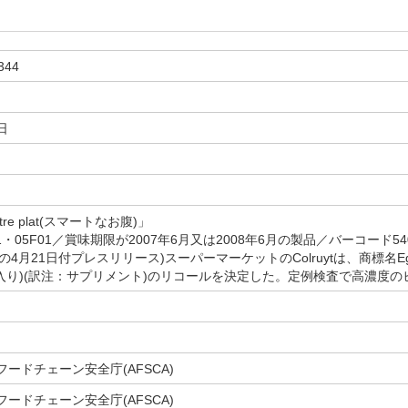
344
日
tre plat(スマートなお腹)」
21・05F01／賞味期限が2007年6月又は2008年6月の製品／バーコード5400
CAの4月21日付プレスリリース)スーパーマーケットのColruytは、商標名Eger
0錠入り)(訳注：サプリメント)のリコールを決定した。定例検査で高濃度
ードチェーン安全庁(AFSCA)
ードチェーン安全庁(AFSCA)