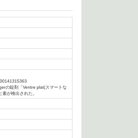
141315363
の錠剤「Ventre plat(スマートな
のヒ素が検出された。