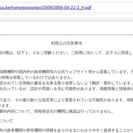
sca.be/home/press/doc/2006/2006-04-21-2_fr.pdf
利用上の注意事項
用の際は、以下１、２をご理解ください。ご利用に当たって、以下３に同意し
る国際機関や国内外の政府機関等の公式ウェブサイト等から収集しています。
の情報を収集しているわけではありません。
提供されている情報の趣旨を出来る限り改変しないよう翻訳・要約しています
意を払っているが、誤訳や間違いを含む可能性があります。掲載情報と情報発
のであり、その後の新たな知見等により更新されている可能性があります。情報
ります。
び要約内容について、情報発信元の機関に確認は行っておりません。
について
海外の政府機関や研究機関の情報をありのままにわかりやすく提供することが