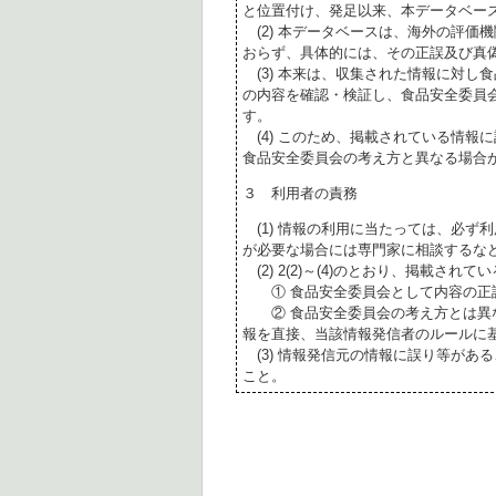
と位置付け、発足以来、本データベー
(2) 本データベースは、海外の評価
おらず、具体的には、その正誤及び真
(3) 本来は、収集された情報に対し
の内容を確認・検証し、食品安全委員
す。
(4) このため、掲載されている情報
食品安全委員会の考え方と異なる場合
３ 利用者の責務
(1) 情報の利用に当たっては、必ず
が必要な場合には専門家に相談するな
(2) 2(2)～(4)のとおり、掲載されて
① 食品安全委員会として内容の正
② 食品安全委員会の考え方とは異な
報を直接、当該情報発信者のルールに
(3) 情報発信元の情報に誤り等があ
こと。