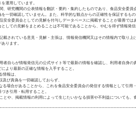
スを運用しています。
機関、研究機関の公表情報を翻訳・要約・集約したものであり、食品安全委員
偽を一切確認していません。また、科学的な観点からの正確性を保証するもの
食品安全委員会としての見解を付与しデータベースに掲載することが最善では
会としての見解をまとめることは不可能であることから、やむを得ず情報発信
に記載されている意見・見解・主張は、情報発信機関又はその情報内で取り上
があります。
利用者自らが情報発信元の公式サイト等で最新の情報を確認し、利用者自身の
どにより最新の正確な情報を入手すること。
いる情報は、
誤及び真偽を一切確認しておらず、
る場合があることから、これを食品安全委員会の発信する情報として引用・
基づき引用・転用すること。
ることや、掲載情報の利用によって生じたいかなる損害や不利益についても、