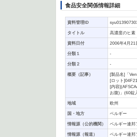
食品安全関係情報詳細
資料管理ID
syu01390730
タイトル
高濃度のヒ素
資料日付
2006年4月21
分類１
-
分類２
-
概要（記事）
[製品名]「Ven
[ロット]04F
[内容](AFS
お腹)」(6
地域
欧州
国・地方
ベルギー
情報源（公的機関）
ベルギー連邦フ
情報源（報道）
ベルギー連邦フ