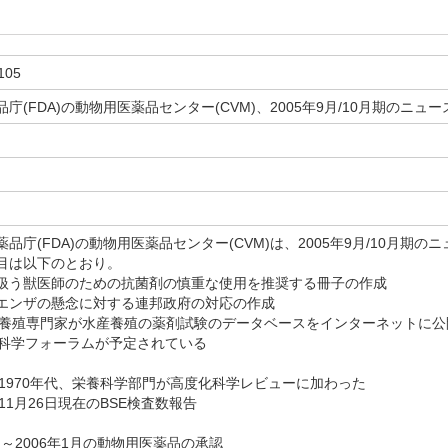
105
庁(FDA)の動物用医薬品センター(CVM)、2005年9月/10月期のニ
日
庁(FDA)の動物用医薬品センター(CVM)は、2005年9月/10月期
目は以下のとおり。
扱う獣医師のための抗菌剤の慎重な使用を推奨する冊子の作成
エンザの懸念に対する連邦政府の対応の作成
産養殖専門家が水産養殖の薬剤試験のデータベースをインターネットに公
DA科学フォーラムが予定されている
：1970年代、栄養科学部門が高度化科学レビューに加わった
11月26日現在のBSE検査数報告
0月～2006年1月の動物用医薬品の承認