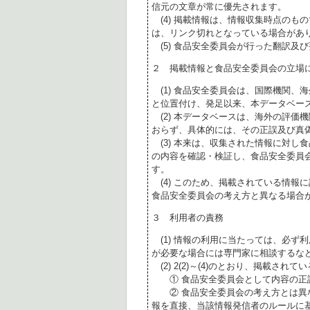
信元の文章が常に優先されます。
(4) 掲載情報は、情報収集時点のも
は、リンク切れとなっている場合があ
(5) 食品安全委員会が行った翻訳及
２ 掲載情報と食品安全委員会の立場
(1) 食品安全委員会は、国際機関、
と位置付け、発足以来、本データベー
(2) 本データベースは、海外の評価
おらず、具体的には、その正誤及び真
(3) 本来は、収集された情報に対し
の内容を確認・検証し、食品安全委員
す。
(4) このため、掲載されている情報
食品安全委員会の考え方と異なる場合
３ 利用者の責務
(1) 情報の利用に当たっては、必ず
が必要な場合には専門家に相談するな
(2) 2(2)～(4)のとおり、掲載されて
① 食品安全委員会として内容の正
② 食品安全委員会の考え方とは異な
報を直接、当該情報発信者のルールに