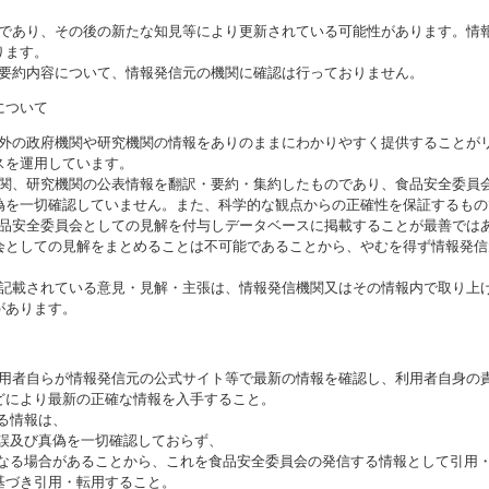
のであり、その後の新たな知見等により更新されている可能性があります。情報
ります。
び要約内容について、情報発信元の機関に確認は行っておりません。
について
海外の政府機関や研究機関の情報をありのままにわかりやすく提供することが
スを運用しています。
機関、研究機関の公表情報を翻訳・要約・集約したものであり、食品安全委員
偽を一切確認していません。また、科学的な観点からの正確性を保証するもの
食品安全委員会としての見解を付与しデータベースに掲載することが最善では
会としての見解をまとめることは不可能であることから、やむを得ず情報発信
に記載されている意見・見解・主張は、情報発信機関又はその情報内で取り上
があります。
利用者自らが情報発信元の公式サイト等で最新の情報を確認し、利用者自身の
どにより最新の正確な情報を入手すること。
いる情報は、
誤及び真偽を一切確認しておらず、
る場合があることから、これを食品安全委員会の発信する情報として引用・
基づき引用・転用すること。