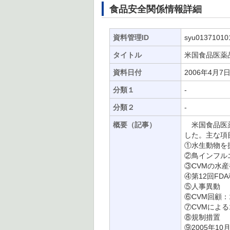
食品安全関係情報詳細
資料管理ID
syu01371010
タイトル
米国食品医薬品
資料日付
2006年4月7
分類１
-
分類２
-
概要（記事）
米国食品医薬品
した。主な項
①水生動物を
②鳥インフル
③CVMの水
④第12回F
⑤人事異動
⑥CVM回顧
⑦CVMによる
⑧規制措置
⑨2005年1