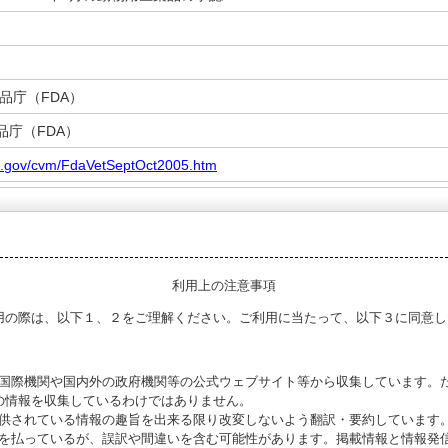
品庁（FDA）
品庁（FDA）
da.gov/cvm/FdaVetSeptOct2005.htm
利用上の注意事項
用の際は、以下１、２をご理解ください。ご利用に当たって、以下３に同意し
る国際機関や国内外の政府機関等の公式ウェブサイト等から収集しています。
の情報を収集しているわけではありません。
提供されている情報の趣旨を出来る限り改変しないよう翻訳・要約しています
意を払っているが、誤訳や間違いを含む可能性があります。掲載情報と情報発