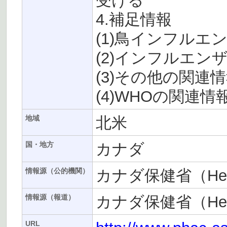
受ける
4.補足情報
(1)鳥インフルエ
(2)インフルエン
(3)その他の関連
(4)WHOの関連情
北米
地域
カナダ
国・地方
カナダ保健省（Heal
情報源（公的機関）
カナダ保健省（Heal
情報源（報道）
URL