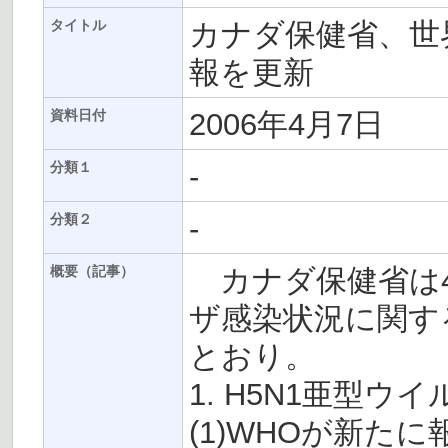
カナダ保健省、世
タイトル
報を更新
2006年4月7日
資料日付
-
分類１
-
分類２
カナダ保健省は4
概要（記事）
ザ感染状況に関す
とおり。
1. H5N1亜型
(1)WHOが新た