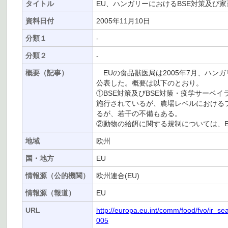
タイトル
EU、ハンガリーにおけるBSE対策及び
資料日付
2005年11月10日
分類１
-
分類２
-
概要（記事）
EUの食品獣医局は2005年7月、ハン
公表した。概要は以下のとおり。
①BSE対策及びBSE対策・疫学サーベ
施行されているが、農場レベルにおける
るが、若干の不備もある。
②動物の給餌に関する規制については、
地域
欧州
国・地方
EU
情報源（公的機関）
欧州連合(EU)
情報源（報道）
EU
URL
http://europa.eu.int/comm/food/fvo/i
005