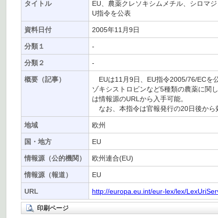
タイトル
EU、農薬クレソキシムメチル、シロマ
U指令を公表
資料日付
2005年11月9日
分類１
-
分類２
-
概要（記事）
EUは11月9日、EU指令2005/76
ゾキシストロビンなど5種類の農薬に関
は情報源のURLから入手可能。
なお、本指令は官報発行の20日後から
地域
欧州
国・地方
EU
情報源（公的機関）
欧州連合(EU)
情報源（報道）
EU
URL
http://europa.eu.int/eur-lex/lex/LexUri
印刷ページ