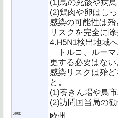
(1)鳥の死骸や
(2)鶏肉や卵はし
感染の可能性は殆
リスクを完全に除
4.H5N1検出地
トルコ、ルーマ
更する必要はない
感染リスクは殆ど
と。
(1)養きん場や鳥
(2)訪問国当局の
欧州
地域