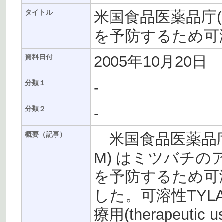
米国食品医薬品庁(
タイトル
を予防するため可溶
2005年10月20日
資料日付
-
分類１
-
分類２
米国食品医薬品庁(
概要（記事）
M) はミツバチのアメリカ
を予防するため可溶性TYL
した。可溶性TYLAN
療用(therapeutic