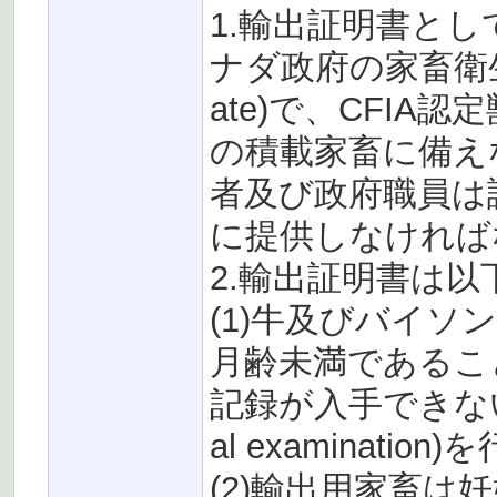
1.輸出証明書と
ナダ政府の家畜衛生証明書（
ate)で、CFI
の積載家畜に備え
者及び政府職員は
に提供しなければ
2.輸出証明書は
(1)牛及びバイソ
月齢未満であるこ
記録が入手できない
al examinati
(2)輸出用家畜は