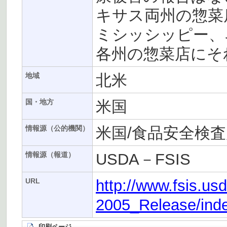
キサス両州の惣菜
ミシッシッピー、
各州の惣菜店にそ
北米
地域
米国
国・地方
米国/食品安全検査
情報源（公的機関）
USDA－FSIS
情報源（報道）
http://www.fsis.u
URL
2005_Release/ind
印刷ページ