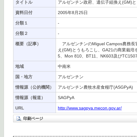
タイトル
アルゼンチン政府、遺伝子組換え(GM)
資料日付
2005年8月25日
分類１
-
分類２
-
概要（記事）
アルゼンチンのMiguel Campos
え(GM)とうもろこし、GA21の商業栽
5、Mon 810、BT11、NK603及びT
地域
中南米
国・地方
アルゼンチン
情報源（公的機関）
アルゼンチン農牧水産食糧庁(ASGPyA)
情報源（報道）
SAGPyA
URL
http://www.sagpya.mecon.gov.ar/
印刷ページ