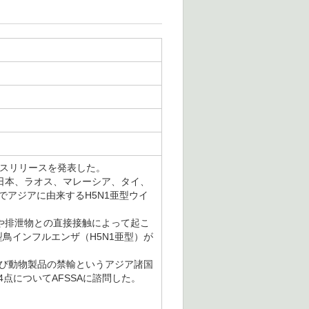
レスリリースを発表した。
日本、ラオス、マレーシア、タイ、
でアジアに由来するH5N1亜型ウイ
や排泄物との直接接触によって起こ
鳥インフルエンザ（H5N1亜型）が
及び動物製品の禁輸というアジア諸国
点についてAFSSAに諮問した。