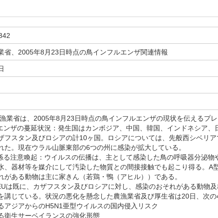
342
業省、2005年8月23日時点の鳥インフルエンザ関連情報
日
業省は、2005年8月23日時点の鳥インフルエンザの現状を伝えるプ
ルエンザの蔓延状況：発生国はカンボジア、中国、韓国、インドネシア、
ザフスタン及びロシアの計10ヶ国。ロシアについては、先般西シベリア
れた。現在ウラル山脈東部の6つの州に感染が拡大している。
に係る注意喚起：ウイルスの伝播は、主として感染した鳥の呼吸器分泌物
水、器材等を媒介にして汚染した物質との間接接触でも起こり得る。A型
れがある動物は主に家きん（若鶏・鴨（アヒル））である。
：EUは既に、カザフスタン及びロシアに対し、感染のおそれがある動物
を講じている。状況の悪化を懸念した農漁業省及び厚生省は20日、次の4
るアジアからのH5N1亜型ウイルスの国内侵入リスク
る衛生サーベイランスの強化形態