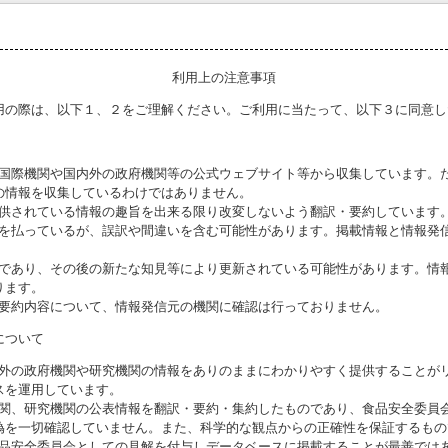
利用上の注意事項
用の際は、以下１、２をご理解ください。ご利用に当たって、以下３に同意し
る国際機関や国内外の政府機関等の公式ウェブサイト等から収集しています。
の情報を収集しているわけではありません。
提供されている情報の趣旨を出来る限り改変しないよう翻訳・要約しています
意を払っているが、誤訳や間違いを含む可能性があります。掲載情報と情報発
のであり、その後の新たな知見等により更新されている可能性があります。情報
ります。
び要約内容について、情報発信元の機関に確認は行っておりません。
について
海外の政府機関や研究機関の情報をありのままにわかりやすく提供することが
スを運用しています。
機関、研究機関の公表情報を翻訳・要約・集約したものであり、食品安全委員
偽を一切確認していません。また、科学的な観点からの正確性を保証するもの
食品安全委員会としての見解を付与しデータベースに掲載することが最善では