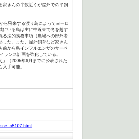
る家きんの半数近くが屋外での平飼
アから飛来する渡り鳥によってヨーロ
域にいる鳥は主に中近東で冬を越す
係る法的義務事項（農場への部外者
起した。また、屋外飼育など家きん
も前から鳥インフルエンザのサーベ
ベイランス計画を強化している。
（2005年6月までに公表された
ら入手可能。
resse_a5107.html