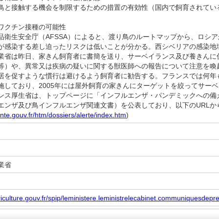
鳥と接触する機会を制限するための措置の有効性（国内で飼育されてい
ワクチン接種の可能性
衛生安全庁（AFSSA）によると、渡り鳥のルートマップから、ロシ
が感染する差し迫ったリスクは低いことが分かる。西シベリアの感染地
業省は昨日、家きん飼育者に書簡を送り、サーベイランス及び養きんに
等）や、異常又は疾病の疑いに関する獣医師への報告について注意を喚
居を促すような慣行は避けるよう飼育者に勧告する。フランスでは何年
施しており、2005年には屋外飼育の家きんにターゲットを絞ってサー
ス厚生省は、トップページに「インフルエンザ・パンデミックへの備え」
エンザ及び鳥インフルエンザ関連文書）を公表しており、以下のURLか
nte.gouv.fr/htm/dossiers/alerte/index.htm
)
業省
riculture.gouv.fr/spip/leministere.leministrelecabinet.communiquesdep