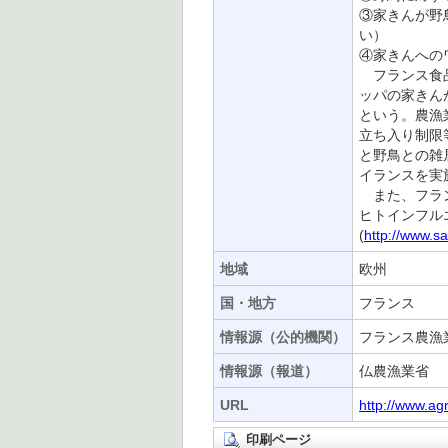
③家きんが野
い）
④家きんへの
フランス食品
ッパの家きん
という。農漁
立ち入り制限
と野鳥との雑
イランスを実
また、フラン
ヒトインフル
(
http://www.sa
地域
欧州
国・地方
フランス
情報源（公的機関）
フランス農漁
情報源（報道）
仏農漁業省
URL
http://www.ag
印刷ページ