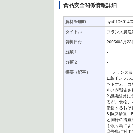
食品安全関係情報詳細
資料管理ID
syu01060140
タイトル
フランス農漁
資料日付
2005年8月23
分類１
-
分類２
-
概要（記事）
フランス農漁
1.鳥インフ
ベトナム、カ
ルスが報告さ
2.感染経路
るが、食物、
伝播するおそ
3.防疫措置
と同様の措置
①渡り鳥によ
②野鳥に対す