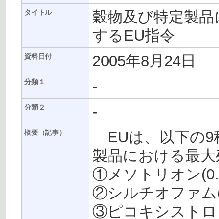
穀物及び特定製品
タイトル
するEU指令
2005年8月24日
資料日付
-
分類１
-
分類２
EUは、以下の9
概要（記事）
製品における最大
①メソトリオン(0.05
②シルチオファム(0.0
③ピコキシストロビン(0