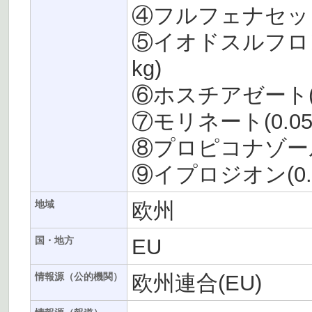
④フルフェナセット(0.
⑤イオドスルフロンメ
kg)
⑥ホスチアゼート(0.0
⑦モリネート(0.05～0
⑧プロピコナゾール(0.
⑨イプロジオン(0.02
欧州
地域
EU
国・地方
欧州連合(EU)
情報源（公的機関）