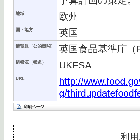
予算計画の策定。
欧州
地域
英国
国・地方
英国食品基準庁（F
情報源（公的機関）
UKFSA
情報源（報道）
http://www.food.go
URL
g/thirdupdatefoodf
印刷ページ
利用