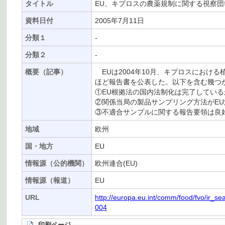
タイトル
EU、キプロスの農薬規制に関する視察団
資料日付
2005年7月11日
分類１
-
分類２
-
概要（記事）
EUは2004年10月、キプロスにおけ
ほど報告書を公表した。以下を含む幾つ
①EU根拠法の国内法制化は完了してい
②関係当局の製品サンプリング方法がE
③不適合サンプルに関する報告要領は良
地域
欧州
国・地方
EU
情報源（公的機関）
欧州連合(EU)
情報源（報道）
EU
URL
http://europa.eu.int/comm/food/fvo/i
004
印刷ページ