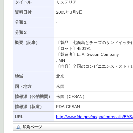
タイトル
リステリア
資料日付
2005年3月9日
分類１
-
分類２
-
概要（記事）
〔製品〕七面鳥とチーズのサンドイッチ(Deli Expr
〔ロット〕450191
〔製造者〕E. A. Sween Company
, MN
〔内容〕全国のコンビニエンス・ストア
地域
北米
国・地方
米国
情報源（公的機関）
米国（CFSAN）
情報源（報道）
FDA-CFSAN
URL
http://www.fda.gov/oc/po/firmrecalls/E
印刷ページ