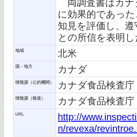
両調査書はカナダ
に効果的であった
知見を評価し、遵
との所信を表明し
北米
地域
カナダ
国・地方
カナダ食品検査庁（
情報源（公的機関）
カナダ食品検査庁
情報源（報道）
http://www.inspect
URL
n/revexa/revintroe