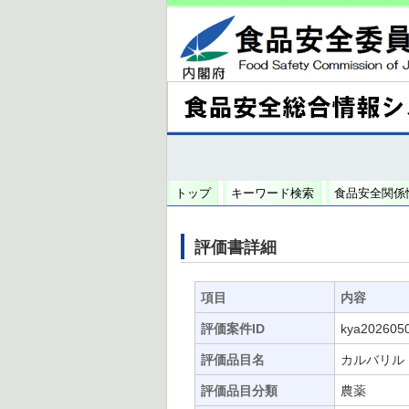
トップ
キーワード検索
食品安全関係
評価書詳細
項目
内容
評価案件ID
kya202605
評価品目名
カルバリル
評価品目分類
農薬