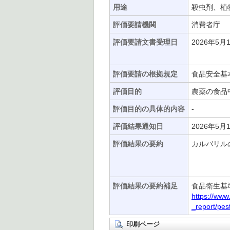
用途
殺虫剤、植
評価要請機関
消費者庁
評価要請文書受理日
2026年5月
評価要請の根拠規定
食品安全基
評価目的
農薬の食品
評価目的の具体的内容
-
評価結果通知日
2026年5月
評価結果の要約
カルバリルの
評価結果の要約補足
食品衛生基
https://www
_report/pe
印刷ページ