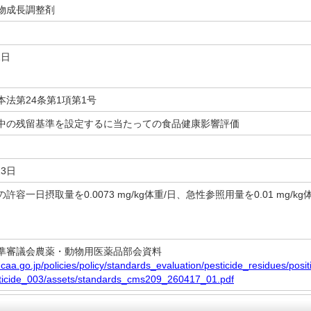
物成長調整剤
1日
本法第24条第1項第1号
中の残留基準を設定するに当たっての食品健康影響評価
13日
許容一日摂取量を0.0073 mg/kg体重/日、急性参照用量を0.01 mg/
準審議会農薬・動物用医薬品部会資料
.caa.go.jp/policies/policy/standards_evaluation/pesticide_residues/posit
sticide_003/assets/standards_cms209_260417_01.pdf