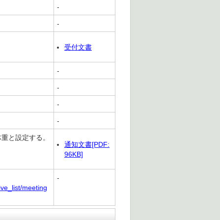
-
-
受付文書
-
-
-
-
kg体重と設定する。
通知文書[PDF:
96KB]
-
ive_list/meeting