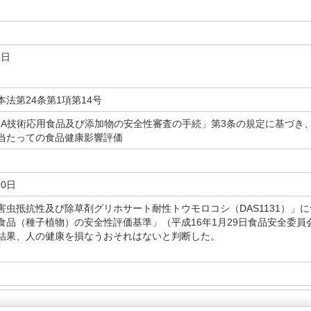
3日
法第24条第1項第14号
NA技術応用食品及び添加物の安全性審査の手続」第3条の規定に基づき
当たっての食品健康影響評価
10日
害虫抵抗性及び除草剤グリホサート耐性トウモロコシ（DAS1131）」
食品（種子植物）の安全性評価基準」（平成16年1月29日食品安全委員
結果、人の健康を損なうおそれはないと判断した。