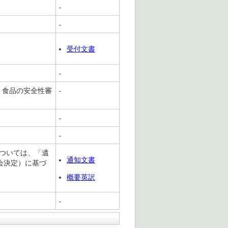
-
-
受付文書
-
、食品の安全性審
-
-
-
については、「遺
通知文書
会決定）に基づ
概要英訳
-