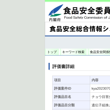
トップ
キーワード検索
食品安全関係
評価書詳細
項目
内容
評価案件ID
kya202307
評価品目名
チョウ目害
評価品目分類
遺伝子組換