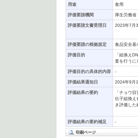
用途
食用
評価要請機関
厚生労働省
評価要請文書受理日
2023年7月
評価要請の根拠規定
食品安全基本
評価目的
「組換えD
査を行うに
評価目的の具体的内容
-
評価結果通知日
2024年9月
評価結果の要約
「チョウ目
伝子組換え
き評価した
評価結果の要約補足
-
印刷ページ