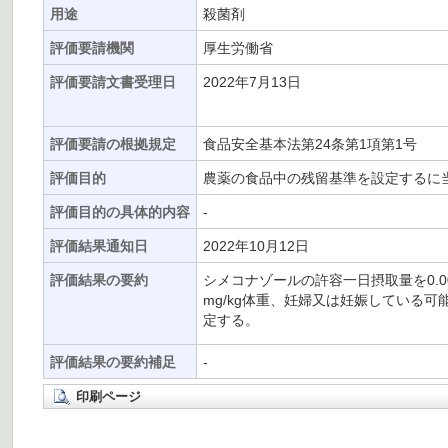
用途
殺菌剤
評価要請機関
厚生労働省
評価要請文書受理日
2022年7月13日
評価要請の根拠規定
食品安全基本法第24条第1項第1号
評価目的
農薬の食品中の残留基準を設定するに
評価目的の具体的内容
-
評価結果通知日
2022年10月12日
評価結果の要約
シメコナゾールの許容一日摂取量を0.00
mg/kg体重、妊婦又は妊娠している可能
定する。
評価結果の要約補足
-
印刷ページ