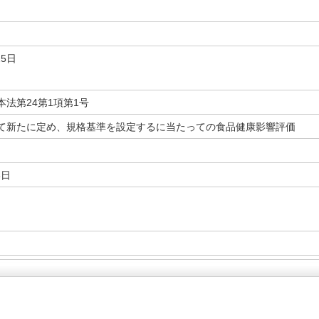
25日
法第24第1項第1号
て新たに定め、規格基準を設定するに当たっての食品健康影響評価
6日