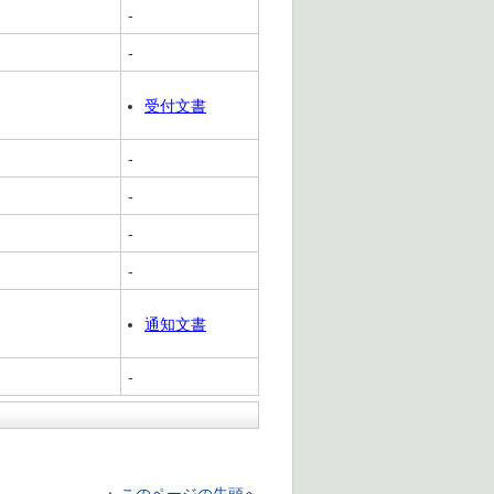
-
-
受付文書
-
-
-
-
通知文書
-