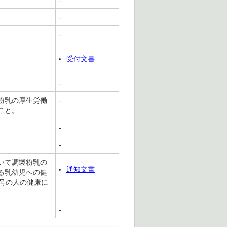
-
-
-
受付文書
-
粉乳の厚生労働
-
こと。
-
-
いて調製粉乳の
通知文書
る乳幼児への健
号の人の健康に
-