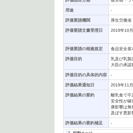
評価品目分類
微生物・ウ
用途
-
評価要請機関
厚生労働省
評価要請文書受理日
2019年10
評価要請の根拠規定
食品安全基
評価目的
乳及び乳製
大臣の承認
評価目的の具体的内容
-
評価結果通知日
2019年11
評価結果の要約
離乳食で不
安全性が確
康影響は無
及ぼす悪影
評価結果の要約補足
-