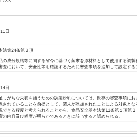
イルス
月11日
本法第24条第３項
品の成分規格等に関する省令に基づく菌末を原材料として使用する調製
審査において、安全性等を確認するために審査事項を追加して設定する
月14日
足しがちな栄養を補うための調製粉乳については、既存の審査事項にお
保されていることを前提として、菌末が添加されたことによる対象とな
視できる程度と考えられることから、食品安全基本法第11条第１項第２
響の内容及び程度が明らかであるときに該当すると認められる。