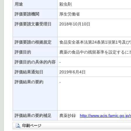
用途
殺虫剤
評価要請機関
厚生労働省
評価要請文書受理日
2018年10月10日
評価要請の根拠規定
食品安全基本法第24条第1項第1号及び
評価目的
農薬の食品中の残留基準を設定するに
評価目的の具体的内容
-
評価結果通知日
2019年6月4日
評価結果の要約
-
評価結果の要約補足
農薬抄録
http://www.acis.famic.go.jp
印刷ページ