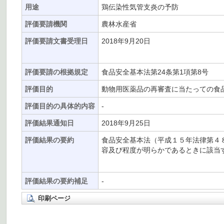
用途
鶏伝染性気管支炎の予防
評価要請機関
農林水産省
評価要請文書受理日
2018年9月20日
評価要請の根拠規定
食品安全基本法第24条第1項第8号
評価目的
動物用医薬品の再審査に当たっての食
評価目的の具体的内容
-
評価結果通知日
2018年9月25日
評価結果の要約
食品安全基本法（平成１５年法律第４
容及び程度が明らかであるときに該当す
評価結果の要約補足
-
印刷ページ