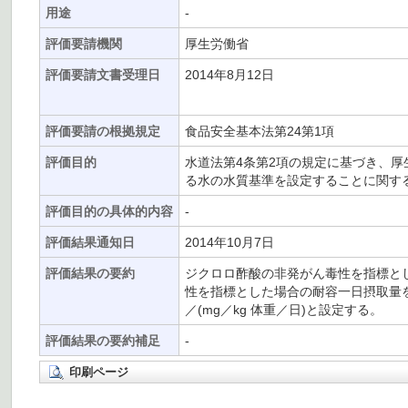
用途
-
評価要請機関
厚生労働省
評価要請文書受理日
2014年8月12日
評価要請の根拠規定
食品安全基本法第24第1項
評価目的
水道法第4条第2項の規定に基づき、
る水の水質基準を設定することに関す
評価目的の具体的内容
-
評価結果通知日
2014年10月7日
評価結果の要約
ジクロロ酢酸の非発がん毒性を指標とした
性を指標とした場合の耐容一日摂取量を12.
／(mg／kg 体重／日)と設定する。
評価結果の要約補足
-
印刷ページ