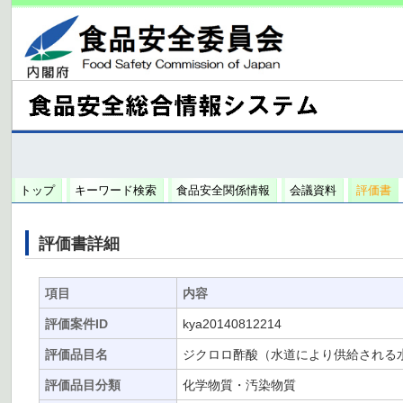
トップ
キーワード検索
食品安全関係情報
会議資料
評価書
評価書詳細
項目
内容
評価案件ID
kya20140812214
評価品目名
ジクロロ酢酸（水道により供給される
評価品目分類
化学物質・汚染物質