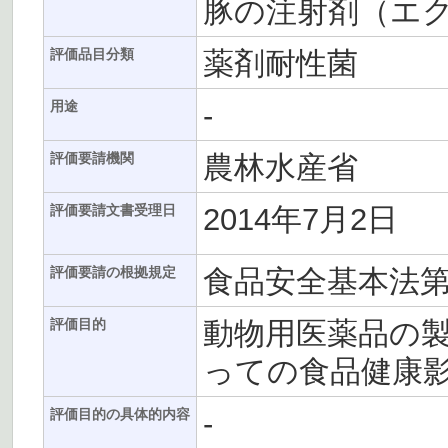
豚の注射剤（エク
薬剤耐性菌
評価品目分類
-
用途
農林水産省
評価要請機関
2014年7月2日
評価要請文書受理日
食品安全基本法第
評価要請の根拠規定
動物用医薬品の
評価目的
っての食品健康
-
評価目的の具体的内容