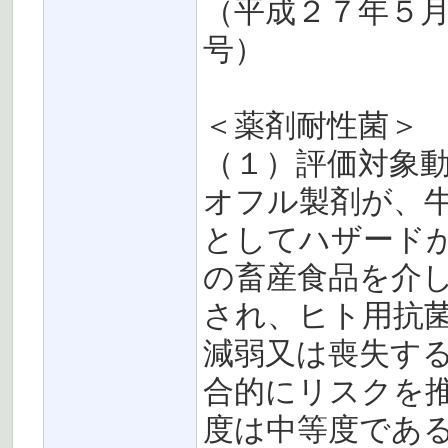
（平成２７年５
号）
＜薬剤耐性菌＞
（１）評価対象
オフル製剤が、
としてハザード
の畜産食品を介
され、ヒト用抗
減弱又は喪失す
合的にリスクを
度は中等度であ