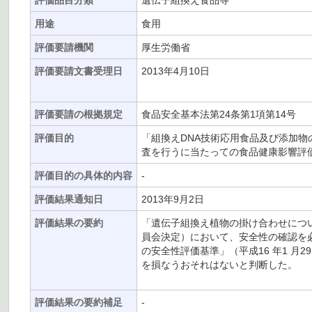
評価品目分類
遺伝子組換え食品等
用途
食用
評価要請機関
厚生労働省
評価要請文書受理日
2013年4月10日
評価要請の根拠規定
食品安全基本法第24条第1項第14号
評価目的
「組換えDNA技術応用食品及び添加物
査を行うに当たっての食品健康影響評
評価目的の具体的内容
-
評価結果通知日
2013年9月2日
評価結果の要約
「遺伝子組換え植物の掛け合わせについて
員会決定）において、安全性の確認を
の安全性評価基準」（平成16 年1 月
を損なうおそれはないと判断した。
評価結果の要約補足
-