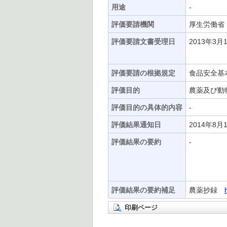
用途
-
評価要請機関
厚生労働省
評価要請文書受理日
2013年3月
評価要請の根拠規定
食品安全基
評価目的
農薬及び動
評価目的の具体的内容
-
評価結果通知日
2014年8月
評価結果の要約
-
評価結果の要約補足
農薬抄録
印刷ページ