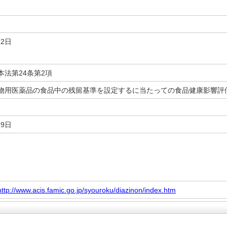
12日
本法第24条第2項
物用医薬品の食品中の残留基準を設定するに当たっての食品健康影響評
19日
http://www.acis.famic.go.jp/syouroku/diazinon/index.htm