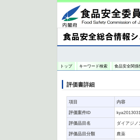
トップ
キーワード検索
食品安全関係
評価書詳細
項目
内容
評価案件ID
kya201303
評価品目名
ダイアジノ
評価品目分類
農薬