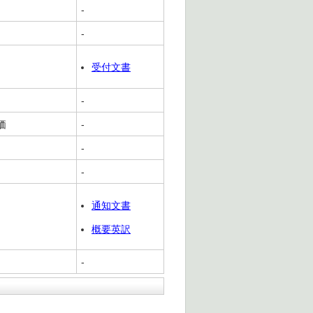
-
-
受付文書
-
価
-
-
-
通知文書
概要英訳
-