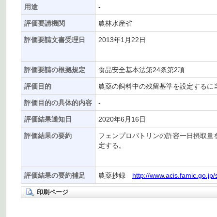
用途
-
評価要請機関
農林水産省
評価要請文書受理日
2013年1月22日
評価要請の根拠規定
食品安全基本法第24条第2項
評価目的
農薬の飼料中の残留基準を設定するに
評価目的の具体的内容
-
評価結果通知日
2020年6月16日
評価結果の要約
フェンプロパトリンの許容一日摂取量を0.0
定する。
評価結果の要約補足
農薬抄録
http://www.acis.famic.go.jp
印刷ページ