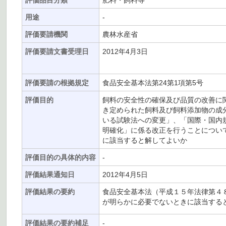
評価品目分類
肥料・飼料等
用途
-
評価要請機関
農林水産省
評価要請文書受理日
2012年4月3日
評価要請の根拠規定
食品安全基本法第24第1項第5号
評価目的
飼料の安全性の確保及び品質の改善に関
き定められた飼料及び飼料添加物の成
いる試験法への変更」、「国際・国内
明確化」に係る改正を行うことについ
に該当すると解してよいか
評価目的の具体的内容
-
評価結果通知日
2012年4月5日
評価結果の要約
食品安全基本法（平成１５年法律第４
が明らかに必要でないときに該当する
評価結果の要約補足
-