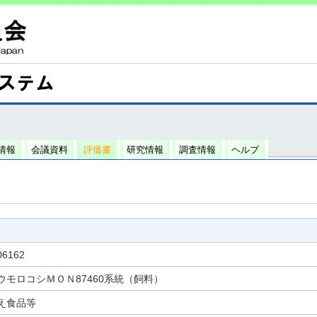
情報
会議資料
評価書
研究情報
調査情報
ヘルプ
06162
ウモロコシＭＯＮ87460系統（飼料）
え食品等