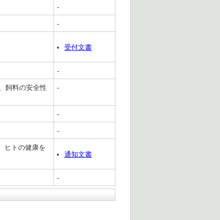
-
-
受付文書
-
、飼料の安全性
-
-
-
、ヒトの健康を
通知文書
-