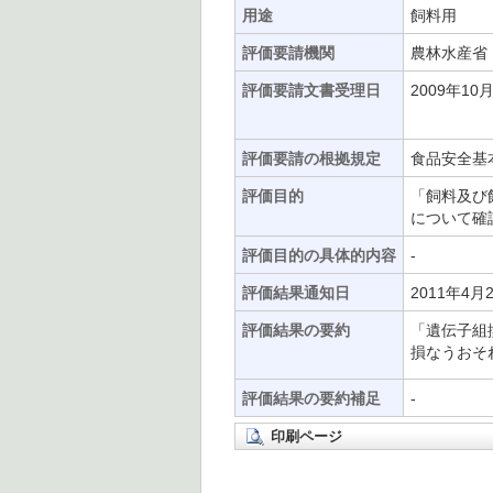
用途
飼料用
評価要請機関
農林水産省
評価要請文書受理日
2009年10
評価要請の根拠規定
食品安全基本
評価目的
「飼料及び
について確
評価目的の具体的内容
-
評価結果通知日
2011年4月
評価結果の要約
「遺伝子組
損なうおそ
評価結果の要約補足
-
印刷ページ