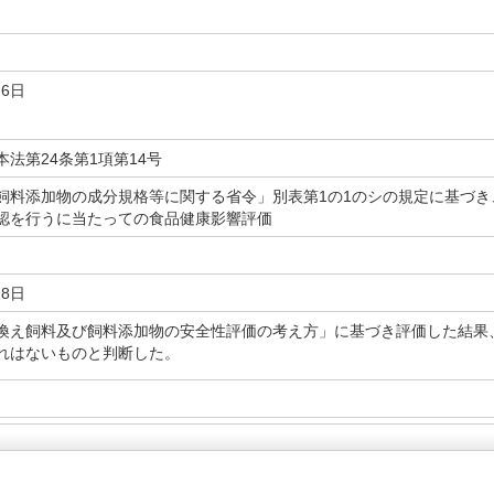
月6日
法第24条第1項第14号
飼料添加物の成分規格等に関する省令」別表第1の1のシの規定に基づき
認を行うに当たっての食品健康影響評価
28日
換え飼料及び飼料添加物の安全性評価の考え方」に基づき評価した結果
れはないものと判断した。