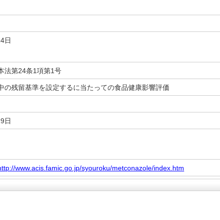
24日
法第24条1項第1号
中の残留基準を設定するに当たっての食品健康影響評価
29日
http://www.acis.famic.go.jp/syouroku/metconazole/index.htm