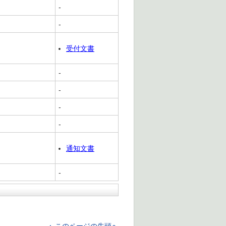
-
-
受付文書
-
-
-
-
通知文書
-