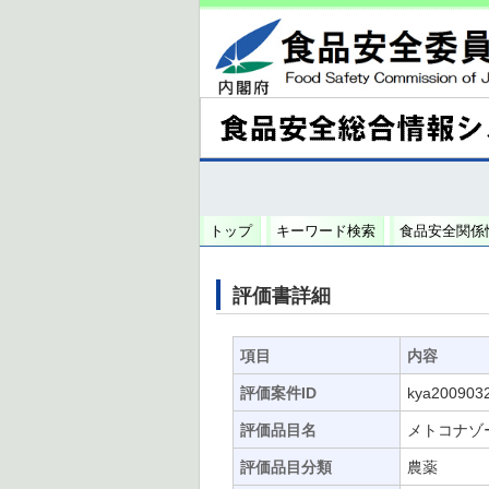
トップ
キーワード検索
食品安全関係
評価書詳細
項目
内容
評価案件ID
kya200903
評価品目名
メトコナゾ
評価品目分類
農薬