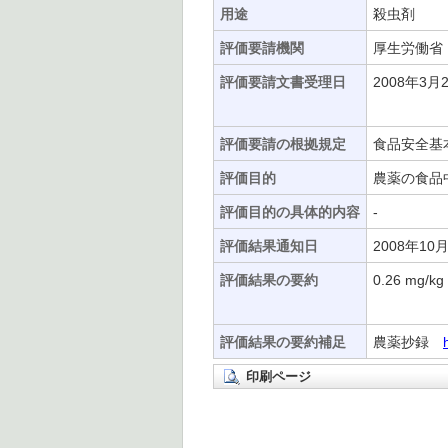
用途
殺虫剤
評価要請機関
厚生労働省
評価要請文書受理日
2008年3月
評価要請の根拠規定
食品安全基
評価目的
農薬の食品
評価目的の具体的内容
-
評価結果通知日
2008年10
評価結果の要約
0.26 m
評価結果の要約補足
農薬抄録
印刷ページ