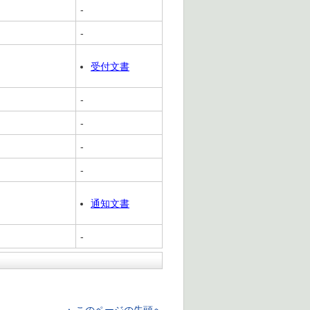
-
-
受付文書
-
-
-
-
通知文書
-