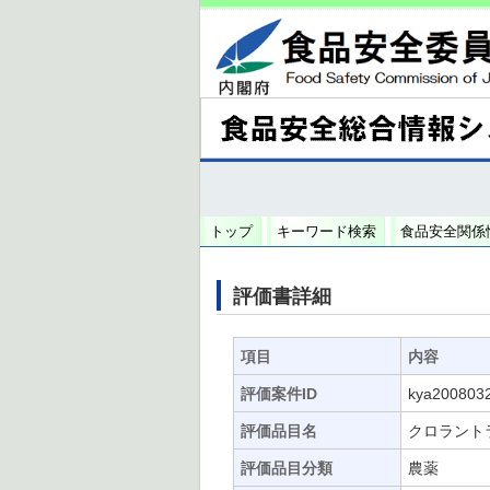
トップ
キーワード検索
食品安全関係
評価書詳細
項目
内容
評価案件ID
kya200803
評価品目名
クロラント
評価品目分類
農薬