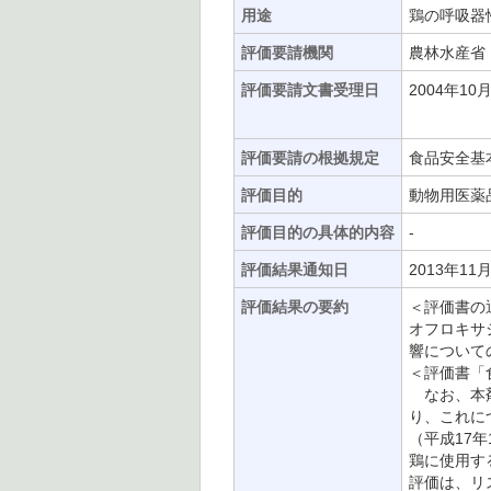
用途
鶏の呼吸器
評価要請機関
農林水産省
評価要請文書受理日
2004年10
評価要請の根拠規定
食品安全基
評価目的
動物用医薬
評価目的の具体的内容
-
評価結果通知日
2013年11
評価結果の要約
＜評価書の
オフロキサシ
響について
＜評価書「
なお、本剤
り、これに
（平成17年
鶏に使用す
評価は、リ