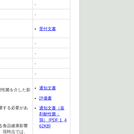
-
-
受付文書
-
-
-
-
通知文書
剤耐性菌を介した影
評価書
慮する必要があ
通知文書（薬
剤耐性菌：
鶏） [PDF:1 ,4
る食品健康影響
62KB]
、現時点では、