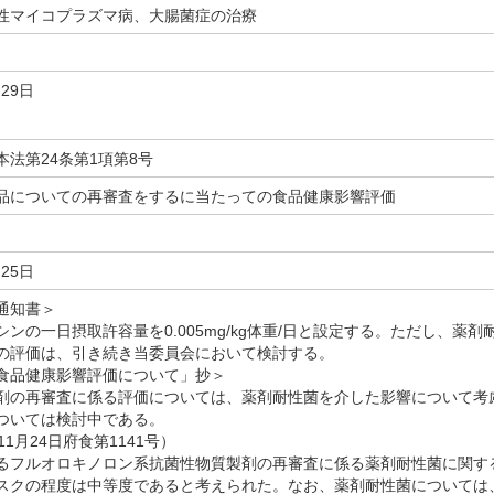
性マイコプラズマ病、大腸菌症の治療
月29日
本法第24条第1項第8号
品についての再審査をするに当たっての食品健康影響評価
月25日
通知書＞
ンの一日摂取許容量を0.005mg/kg体重/日と設定する。ただし、薬
の評価は、引き続き当委員会において検討する。
食品健康影響評価について」抄＞
の再審査に係る評価については、薬剤耐性菌を介した影響について考
ついては検討中である。
11月24日府食第1141号）
るフルオロキノロン系抗菌性物質製剤の再審査に係る薬剤耐性菌に関す
スクの程度は中等度であると考えられた。なお、薬剤耐性菌については