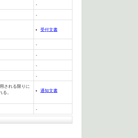
-
-
受付文書
-
-
-
-
使用される限りに
通知文書
れる。
-