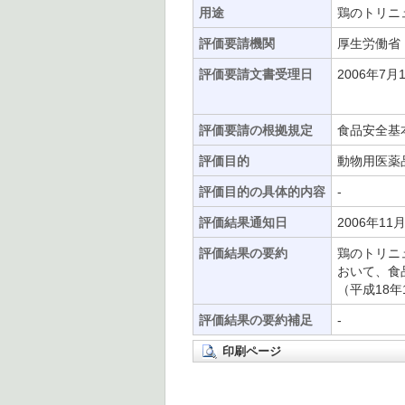
用途
鶏のトリニ
評価要請機関
厚生労働省
評価要請文書受理日
2006年7月
評価要請の根拠規定
食品安全基
評価目的
動物用医薬
評価目的の具体的内容
-
評価結果通知日
2006年11
評価結果の要約
鶏のトリニ
おいて、食
（平成18年
評価結果の要約補足
-
印刷ページ