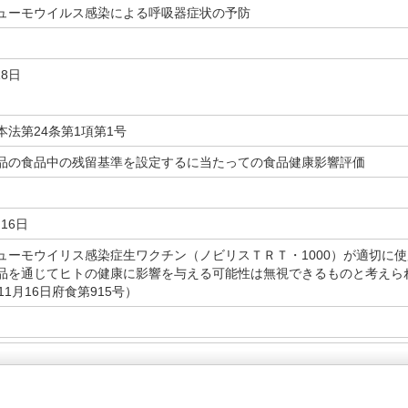
ューモウイルス感染による呼吸器症状の予防
18日
本法第24条第1項第1号
品の食品中の残留基準を設定するに当たっての食品健康影響評価
月16日
ューモウイリス感染症生ワクチン（ノビリスＴＲＴ・1000）が適切に
品を通じてヒトの健康に影響を与える可能性は無視できるものと考えら
11月16日府食第915号）