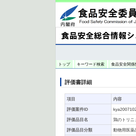
トップ
キーワード検索
食品安全関係
評価書詳細
項目
内容
評価案件ID
kya200710
評価品目名
鶏のトリニ
評価品目分類
動物用医薬