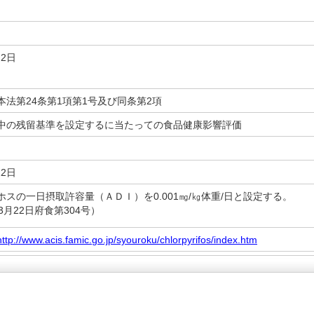
月2日
本法第24条第1項第1号及び同条第2項
中の残留基準を設定するに当たっての食品健康影響評価
22日
ホスの一日摂取許容量（ＡＤＩ）を0.001㎎/㎏体重/日と設定する。
3月22日府食第304号）
http://www.acis.famic.go.jp/syouroku/chlorpyrifos/index.htm