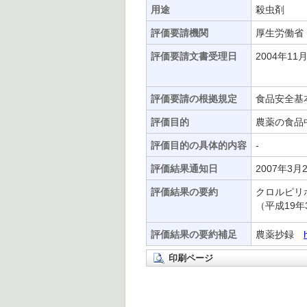
用途
殺虫剤
評価要請機関
厚生労働省
評価要請文書受理日
2004年11
評価要請の根拠規定
食品安全基
評価目的
農薬の食品
評価目的の具体的内容
-
評価結果通知日
2007年3月
評価結果の要約
クロルピリ
（平成19年
評価結果の要約補足
農薬抄録
印刷ページ