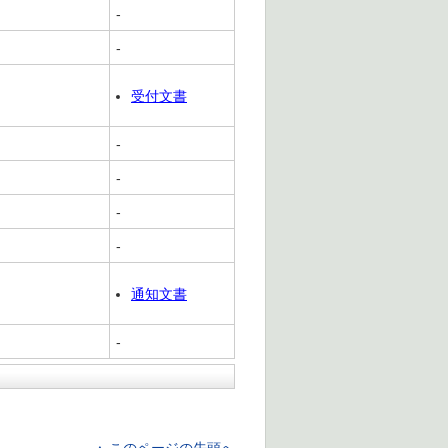
-
-
受付文書
-
-
-
-
通知文書
-