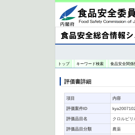
トップ
キーワード検索
食品安全関係
評価書詳細
項目
内容
評価案件ID
kya200710
評価品目名
クロルピリ
評価品目分類
農薬