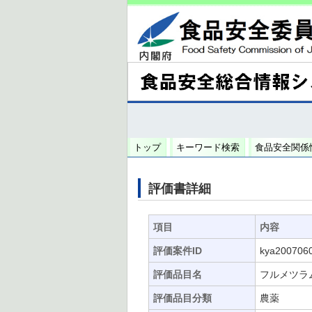
トップ
キーワード検索
食品安全関係
評価書詳細
項目
内容
評価案件ID
kya200706
評価品目名
フルメツラ
評価品目分類
農薬