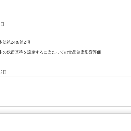
5日
本法第24条第2項
中の残留基準を設定するに当たっての食品健康影響評価
22日