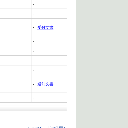
-
-
受付文書
-
-
-
-
通知文書
-