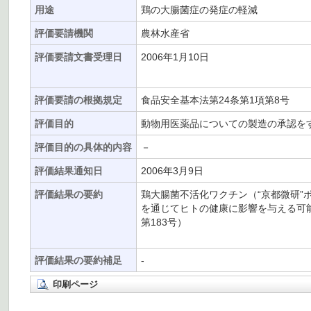
用途
鶏の大腸菌症の発症の軽減
評価要請機関
農林水産省
評価要請文書受理日
2006年1月10日
評価要請の根拠規定
食品安全基本法第24条第1項第8号
評価目的
動物用医薬品についての製造の承認を
評価目的の具体的内容
－
評価結果通知日
2006年3月9日
評価結果の要約
鶏大腸菌不活化ワクチン（“京都微研”
を通じてヒトの健康に影響を与える可能
第183号）
評価結果の要約補足
-
印刷ページ