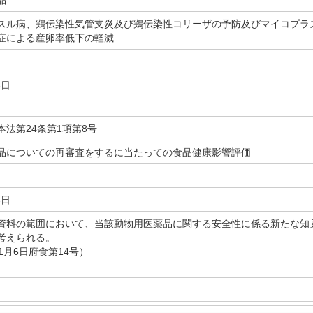
品
スル病、鶏伝染性気管支炎及び鶏伝染性コリーザの予防及びマイコプラ
症による産卵率低下の軽減
3日
本法第24条第1項第8号
品についての再審査をするに当たっての食品健康影響評価
6日
資料の範囲において、当該動物用医薬品に関する安全性に係る新たな知
考えられる。
1月6日府食第14号）