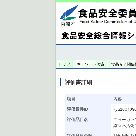
トップ
キーワード検索
食品安全関係
評価書詳細
項目
内容
評価案件ID
kya200409
評価品目名
ニューカッ
染症不活化