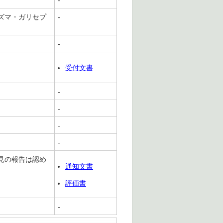
-
ズマ・ガリセプ
-
-
受付文書
-
-
-
-
見の報告は認め
通知文書
評価書
-