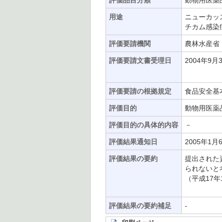
評価品目分類
動物用医薬
用途
ニューカッ
チカム感染
評価要請機関
農林水産省
評価要請文書受理日
2004年9月
評価要請の根拠規定
食品安全基
評価目的
動物用医薬
評価目的の具体的内容
－
評価結果通知日
2005年1月
評価結果の要約
提出された
られないと
（平成17年
評価結果の要約補足
-