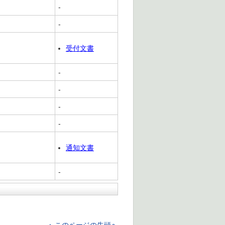
-
-
受付文書
-
-
-
-
通知文書
-