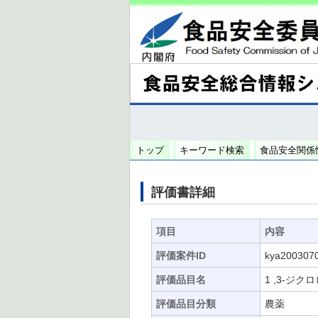
トップ
キーワード検索
食品安全関係
評価書詳細
項目
内容
評価案件ID
kya200307
評価品目名
1 ,3-
評価品目分類
農薬