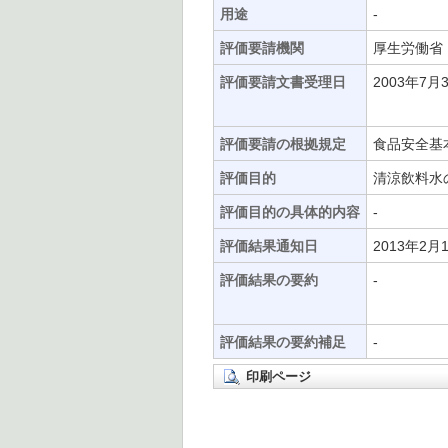
用途
-
評価要請機関
厚生労働省
評価要請文書受理日
2003年7月
評価要請の根拠規定
食品安全基
評価目的
清涼飲料水
評価目的の具体的内容
-
評価結果通知日
2013年2月
評価結果の要約
-
評価結果の要約補足
-
印刷ページ