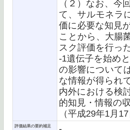
（２）なお、今
て、サルモネラ
価に必要な知見
ことから、大腸
スク評価を行った
-1遺伝子を始め
の影響について
な情報が得られ
内外における検
的知見・情報の
（平成29年1月1
-
評価結果の要約補足