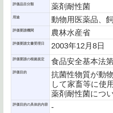
薬剤耐性菌
評価品目分類
動物用医薬品、
用途
農林水産省
評価要請機関
2003年12月8日
評価要請文書受理日
食品安全基本法第
評価要請の根拠規定
抗菌性物質が動
評価目的
して家畜等に使
薬剤耐性菌につ
-
評価目的の具体的内容