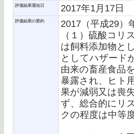
2017年1月17日
評価結果通知日
2017（平成29）
評価結果の要約
（１）硫酸コリ
は飼料添加物と
としてハザード
由来の畜産食品
暴露され、ヒト
果が減弱又は喪
ず、総合的にリ
クの程度は中等