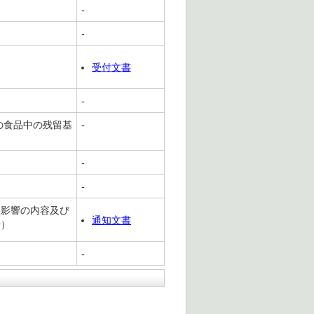
-
-
受付文書
-
の食品中の残留基
-
-
-
悪影響の内容及び
通知文書
号）
-