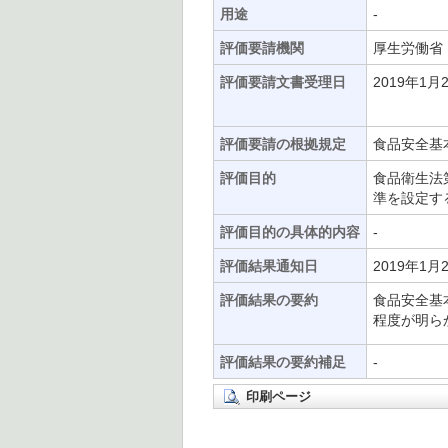
用途
-
評価要請機関
厚生労働省
評価要請文書受理日
2019年1月
評価要請の根拠規定
食品安全基
評価目的
食品衛生法
準を設定す
評価目的の具体的内容
-
評価結果通知日
2019年1月
評価結果の要約
食品安全基
程度が明ら
評価結果の要約補足
-
印刷ページ