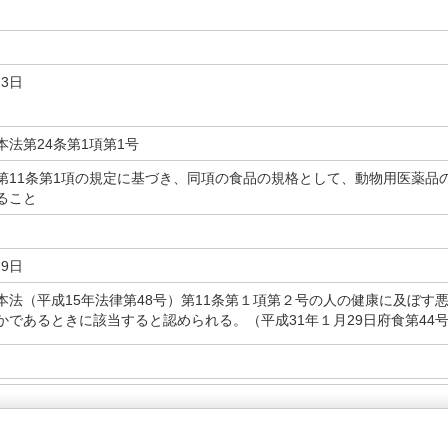
23日
本法第24条第1項第1号
第11条第1項の規定に基づき、同項の食品の規格として、動物用医薬品
ること
29日
本法（平成15年法律第48号）第11条第１項第２号の人の健康に及ぼす
かであるときに該当すると認められる。（平成31年１月29日府食第44