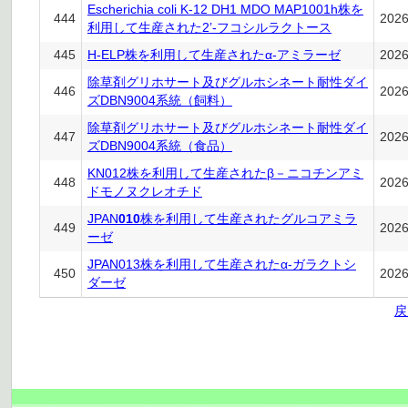
Escherichia coli K-12 DH1 MDO MAP1001h株を
444
202
利用して生産された2’-フコシルラクトース
445
H-ELP株を利用して生産されたα-アミラーゼ
202
除草剤グリホサート及びグルホシネート耐性ダイ
446
202
ズDBN9004系統（飼料）
除草剤グリホサート及びグルホシネート耐性ダイ
447
202
ズDBN9004系統（食品）
KN012株を利用して生産されたβ－ニコチンアミ
448
202
ドモノヌクレオチド
JPAN
010
株を利用して生産されたグルコアミラ
449
202
ーゼ
JPAN013株を利用して生産されたα-ガラクトシ
450
202
ダーゼ
戻