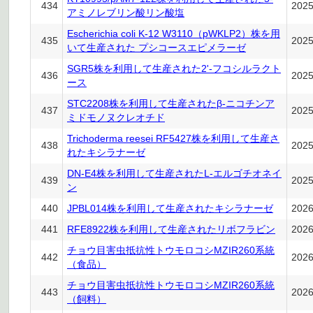
434
202
アミノレブリン酸リン酸塩
Escherichia coli K-12 W3110（pWKLP2）株を用
435
202
いて生産された プシコースエピメラーゼ
SGR5株を利用して生産された2'-フコシルラクト
436
202
ース
STC2208株を利用して生産されたβ-ニコチンア
437
202
ミドモノヌクレオチド
Trichoderma reesei RF5427株を利用して生産さ
438
202
れたキシラナーゼ
DN-E4株を利用して生産されたL-エルゴチオネイ
439
202
ン
440
JPBL014株を利用して生産されたキシラナーゼ
202
441
RFE8922株を利用して生産されたリボフラビン
202
チョウ目害虫抵抗性トウモロコシMZIR260系統
442
202
（食品）
チョウ目害虫抵抗性トウモロコシMZIR260系統
443
202
（飼料）