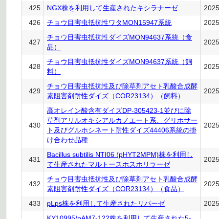
425
NGX株を利用して生産されたキシラナーゼ
202
426
チョウ目害虫抵抗性ワタMON15947系統
202
チョウ目害虫抵抗性ダイズMON94637系統（食
427
202
品）
チョウ目害虫抵抗性ダイズMON94637系統（飼
428
202
料）
チョウ目害虫抵抗性及び除草剤アセト乳酸合成酵
429
202
素阻害剤耐性ダイズ（COR23134）（飼料）
高オレイン酸含有ダイズDP-305423-1並びに除
草剤アリルオキシアルカノエート系、グリホサー
430
202
ト及びグルホシネート耐性ダイズ44406系統の掛
け合わせ品種
Bacillus subtilis NTI06 (pHYT2MPM)株を利用し
431
202
て生産されたマルトースホスホリラーゼ
チョウ目害虫抵抗性及び除草剤アセト乳酸合成酵
432
202
素阻害剤耐性ダイズ（COR23134）（食品）
433
pLps株を利用して生産されたリパーゼ
202
KY10995/pAM7-122株を利用して生産された5-