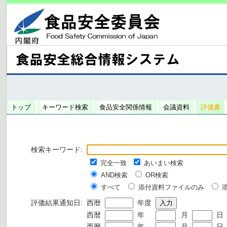
トップ
キーワード検索
食品安全関係情報
会議資料
評価書
検索キーワード:
完全一致
あいまい検索
AND検索
OR検索
すべて
添付資料ファイルのみ
評価結果通知日:
西暦
年度
西暦
年
月
日
西暦
年
月
日