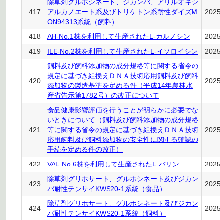
除草剤グルホシネート、ジカンバ、アリルオキシ
417
アルカノエート系及びトリケトン系耐性ダイズM
202
ON94313系統（飼料）
418
AH-No.1株を利用して生産されたL-カルノシン
202
419
ILE-No.2株を利用して生産されたL-イソロイシン
202
飼料及び飼料添加物の成分規格等に関する省令の
規定に基づき組換えＤＮＡ技術応用飼料及び飼料
420
202
添加物の製造基準を定める件（平成14年農林水
産省告示第1782号）の改正について
食品健康影響評価を行うことが明らかに必要でな
いときについて（飼料及び飼料添加物の成分規格
421
等に関する省令の規定に基づき組換えＤＮＡ技術
202
応用飼料及び飼料添加物の安全性に関する確認の
手続を定める件の改正）
422
VAL-No.6株を利用して生産されたL-バリン
202
除草剤グリホサート、グルホシネート及びジカン
423
202
バ耐性テンサイKWS20-1系統（食品）
除草剤グリホサート、グルホシネート及びジカン
424
202
バ耐性テンサイKWS20-1系統（飼料）