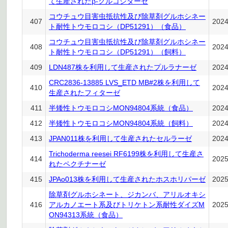
て生産されたβ-グルコシダーゼ
コウチュウ目害虫抵抗性及び除草剤グルホシネー
407
202
ト耐性トウモロコシ（DP51291）（食品）
コウチュウ目害虫抵抗性及び除草剤グルホシネー
408
202
ト耐性トウモロコシ（DP51291）（飼料）
409
LDN487株を利用して生産されたプルラナーゼ
202
CRC2836-13885 LVS_ETD MB#2株を利用して
410
202
生産されたフィターゼ
411
半矮性トウモロコシMON94804系統（食品）
202
412
半矮性トウモロコシMON94804系統（飼料）
202
413
JPAN011株を利用して生産されたセルラーゼ
202
Trichoderma reesei RF6199株を利用して生産さ
414
202
れたペクチナーゼ
415
JPAo013株を利用して生産されたホスホリパーゼ
202
除草剤グルホシネート、ジカンバ、アリルオキシ
416
アルカノエート系及びトリケトン系耐性ダイズM
202
ON94313系統（食品）