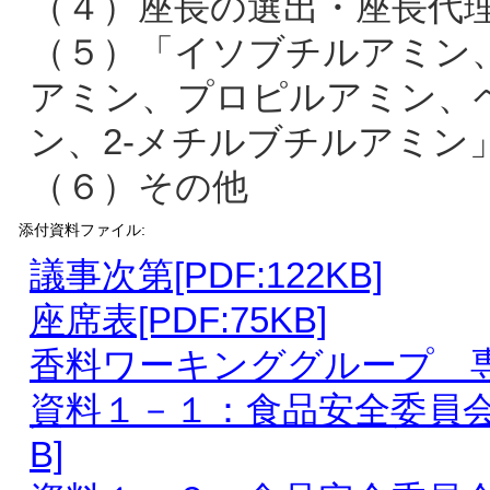
（４）座長の選出・座長代
（５）「イソブチルアミン、
アミン、プロピルアミン、
ン、2-メチルブチルアミン
（６）その他
添付資料ファイル:
議事次第[PDF:122KB]
座席表[PDF:75KB]
香料ワーキンググループ 専門委
資料１－１：食品安全委員会専
B]