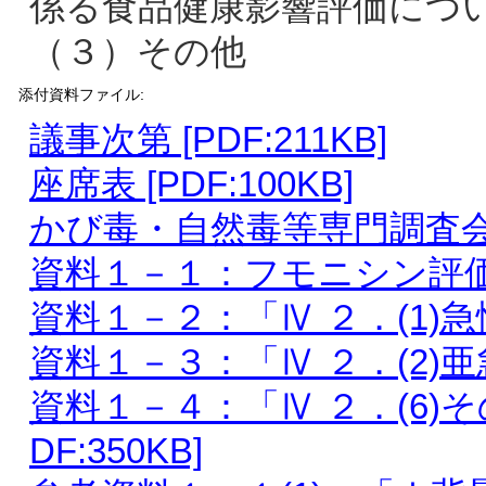
係る食品健康影響評価につ
（３）その他
添付資料ファイル:
議事次第 [PDF:211KB]
座席表 [PDF:100KB]
かび毒・自然毒等専門調査会 専門
資料１－１：フモニシン評価書（
資料１－２：「Ⅳ ２．(1)急性毒
資料１－３：「Ⅳ ２．(2)亜急
資料１－４：「Ⅳ ２．(6)
DF:350KB]