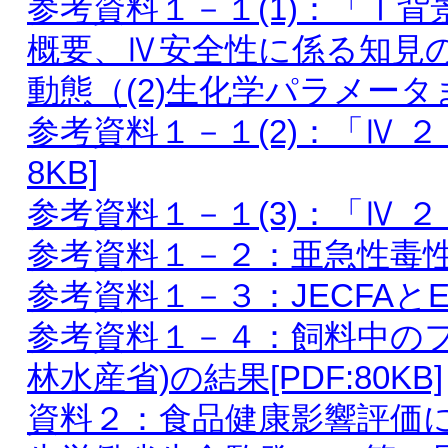
参考資料１－１(1)：「Ⅰ
概要、Ⅳ安全性に係る知見
動態（(2)生化学パラメータまで
参考資料１－１(2)：「Ⅳ ２．
8KB]
参考資料１－１(3)：「Ⅳ ２．(
参考資料１－２：亜急性毒性表（
参考資料１－３：JECFAとEF
参考資料１－４：飼料中の
林水産省)の結果[PDF:80KB]
資料２：食品健康影響評価