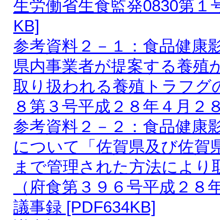
生労働省生食監発0830第１号
KB]
参考資料２－１：食品健康
県内事業者が提案する養殖
取り扱われる養殖トラフグ
８第３号平成２８年４月２８日）
参考資料２－２：食品健康
について「佐賀県及び佐賀
まで管理された方法により
（府食第３９６号平成２８年６月
議事録 [PDF634KB]