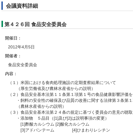
会議資料詳細
第４２６回 食品安全委員会
開催日：
2012年4月5日
開催者：
食品安全委員会
内容：
（１）米国における食肉処理施設の定期査察結果について
（厚生労働省及び農林水産省からの説明）
（２）食品安全基本法第１１条第１項第１号の食品健康影響評価を
・飼料の安全性の確保及び品質の改善に関する法律第３条第１項
（農林水産省からの説明）
（３）食品安全基本法第２４条の規定に基づく委員会の意見の聴取
・添加物 ５品目（[1]及び[2]は説明事項の変更）
[1]酢酸カルシウム [2]酸化カルシウム
[3]アドバンテーム [4]ひまわりレシチン