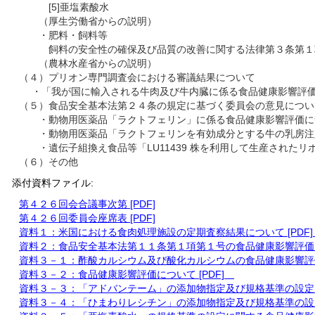
[5]亜塩素酸水
（厚生労働省からの説明）
・肥料・飼料等
飼料の安全性の確保及び品質の改善に関する法律第３条第１項
（農林水産省からの説明）
（４）プリオン専門調査会における審議結果について
・「我が国に輸入される牛肉及び牛内臓に係る食品健康影響評価[
（５）食品安全基本法第２４条の規定に基づく委員会の意見につい
・動物用医薬品「ラクトフェリン」に係る食品健康影響評価に
・動物用医薬品「ラクトフェリンを有効成分とする牛の乳房注
・遺伝子組換え食品等「LU11439 株を利用して生産されたリ
（６）その他
添付資料ファイル:
第４２６回会合議事次第 [PDF]
第４２６回委員会座席表 [PDF]
資料１：米国における食肉処理施設の定期査察結果について [PDF
資料２：食品安全基本法第１１条第１項第１号の食品健康影響評価を
資料３－１：酢酸カルシウム及び酸化カルシウムの食品健康影響評価に
資料３－２：食品健康影響評価について [PDF]
資料３－３：「アドバンテーム」の添加物指定及び規格基準の設定に
資料３－４：「ひまわりレシチン」の添加物指定及び規格基準の設定