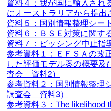
資料４：我が国に輸入され
にオーストラリアから提出
資料５：国別情報整理シー
資料６：ＢＳＥ対策に関す
資料７：ピッシング中止指
参考資料１：ＥＦＳＡの改
した評価モデル案の概要及び
査会 資料2）
参考資料２：国別情報整理シ
調査会 資料3）
参考資料３：The likelihood that