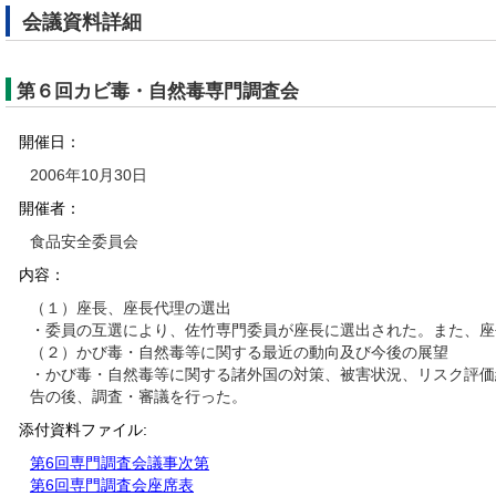
会議資料詳細
第６回カビ毒・自然毒専門調査会
開催日：
2006年10月30日
開催者：
食品安全委員会
内容：
（１）座長、座長代理の選出
・委員の互選により、佐竹専門委員が座長に選出された。また、座
（２）かび毒・自然毒等に関する最近の動向及び今後の展望
・かび毒・自然毒等に関する諸外国の対策、被害状況、リスク評価
告の後、調査・審議を行った。
添付資料ファイル:
第6回専門調査会議事次第
第6回専門調査会座席表