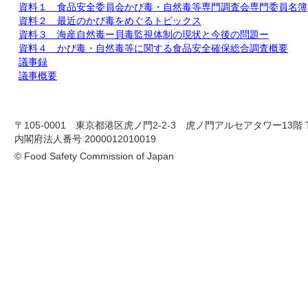
資料１ 食品安全委員会かび毒・自然毒等専門調査会専門委員名簿
資料２ 最近のかび毒をめぐるトピックス
資料３ 海産自然毒ー貝毒監視体制の現状と今後の問題ー
資料４ かび毒・自然毒等に関する食品安全確保総合調査概要
議事録
議事概要
〒105-0001 東京都港区虎ノ門2-2-3 虎ノ門アルセアタワー13階 TEL 03-
内閣府法人番号 2000012010019
© Food Safety Commission of Japan